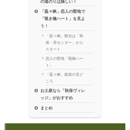
の道のりは険しい！
「磊々峡」恋人の聖地で
「覗き橋ハート」を見よ
う！
「磊々峡」観光は「秋
保・里センター」から
スタート
恋人の聖地「覗橋ハー
ト」
「磊々峡」散策の見ど
ころ
お土産なら「秋保ヴィレ
ッジ」がおすすめ
まとめ