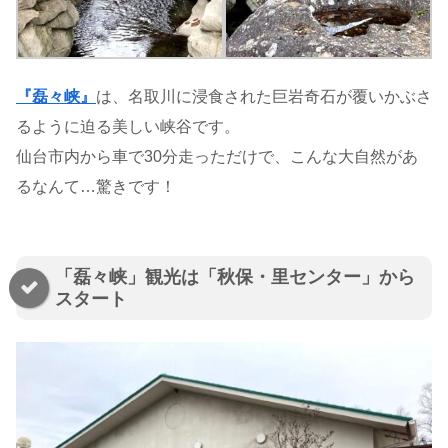
『磊々峡』
は、名取川に浸食された巨岩奇石が覆いかぶさ
るように迫る美しい峡谷です。
仙台市内から車で30分走っただけで、こんな大自然があ
るなんて…驚きです！
「磊々峡」観光は「秋保・里センター」から
スタート