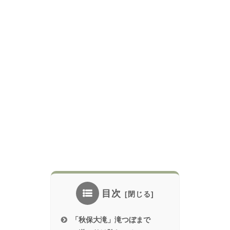
目次
「秋保大滝」滝つぼまで