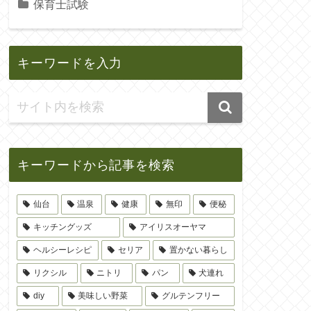
保育士試験
キーワードを入力
キーワードから記事を検索
仙台
温泉
健康
無印
便秘
キッチングッズ
アイリスオーヤマ
ヘルシーレシピ
セリア
置かない暮らし
リクシル
ニトリ
パン
犬連れ
diy
美味しい野菜
グルテンフリー