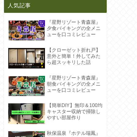
人気記事
『星野リゾート青森屋』
夕食バイキングの全メニ
ューを口コミレビュー
【クローゼット折れ戸】
意外と簡単！外してみた
ら超スッキリした話
『星野リゾート青森屋』
朝食バイキングの全メニ
ューを口コミレビュー
【簡単DIY】無印＆100均
キャスター収納で掃除し
やすい部屋作り
秋保温泉『ホテル瑞鳳』