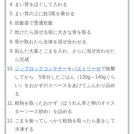
まい茸をほぐして入れる
まい茸の上に鮭3尾を乗せる
炊飯器で普通炊飯
炊けたら混ぜる前に大きな骨を取る
骨が取れたら全体を混ぜ合わせる
刻んだ大葉とごまを入れ、さらに混ぜ合わせた
ら完成
ジップロックコンテナー
を
パストリーゼ
で除菌
してから、5等分したごはん（130g～140gぐら
い）をおかずのスペースをあけてふんわり詰め
る
粗熱を取ったおかず（ほうれん草と卵のオイス
ターソース炒め）を詰める
ごまを振ってしっかり粗熱を取ったら蓋をして
冷凍する