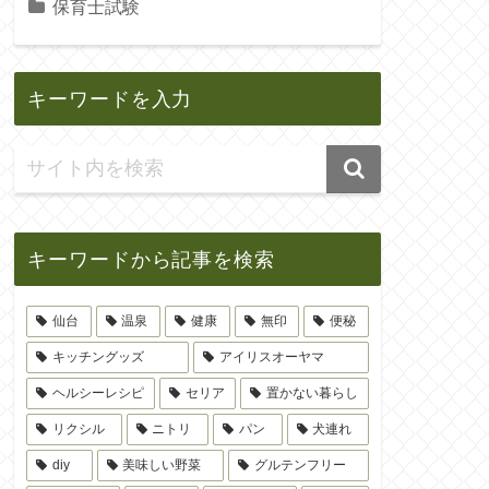
保育士試験
キーワードを入力
キーワードから記事を検索
仙台
温泉
健康
無印
便秘
キッチングッズ
アイリスオーヤマ
ヘルシーレシピ
セリア
置かない暮らし
リクシル
ニトリ
パン
犬連れ
diy
美味しい野菜
グルテンフリー