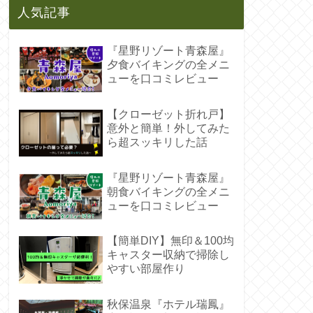
人気記事
『星野リゾート青森屋』
夕食バイキングの全メニ
ューを口コミレビュー
【クローゼット折れ戸】
意外と簡単！外してみた
ら超スッキリした話
『星野リゾート青森屋』
朝食バイキングの全メニ
ューを口コミレビュー
【簡単DIY】無印＆100均
キャスター収納で掃除し
やすい部屋作り
秋保温泉『ホテル瑞鳳』