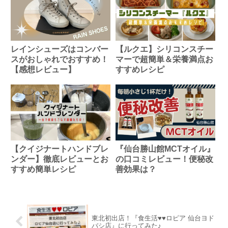
レインシューズはコンバー
【ルクエ】シリコンスチー
スがおしゃれでおすすめ！
マーで超簡単＆栄養満点お
【感想レビュー】
すすめレシピ
【クイジナートハンドブレ
『仙台勝山館MCTオイル』
ンダー】徹底レビューとお
の口コミレビュー！便秘改
すすめ簡単レシピ
善効果は？
東北初出店！『食生活♥♥ロピア 仙台ヨド
バシ店』に行ってみた♪