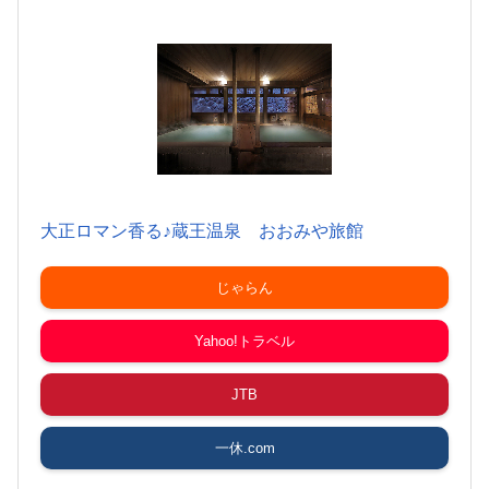
大正ロマン香る♪蔵王温泉 おおみや旅館
じゃらん
Yahoo!トラベル
JTB
一休.com