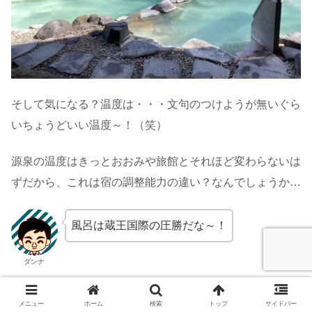
そして気になる？温度は・・・文句のつけようが無いぐら
いちょうどいい温度～！（笑）
源泉の温度はきっとおおみや旅館とそれほど変わらないは
ずだから、これは宿の調整能力の違い？なんでしょうか…
風呂は蔵王国際の圧勝だな～！
ダンナ
入れる温泉っていいねっ！
メニュー
ホーム
検索
トップ
サイドバー