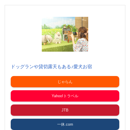
ドッグランや貸切露天もある♪愛犬お宿
じゃらん
Yahoo!トラベル
JTB
一休.com