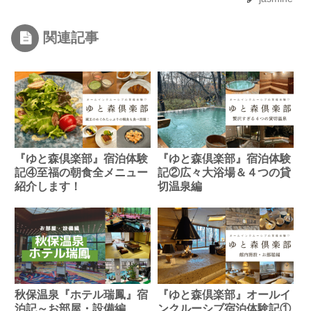
関連記事
『ゆと森倶楽部』宿泊体験
『ゆと森倶楽部』宿泊体験
記④至福の朝食全メニュー
記②広々大浴場＆４つの貸
紹介します！
切温泉編
秋保温泉『ホテル瑞鳳』宿
『ゆと森倶楽部』オールイ
泊記～お部屋・設備編
ンクルーシブ宿泊体験記①