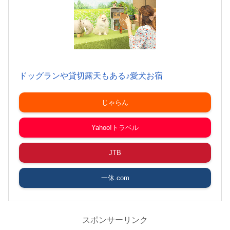
ドッグランや貸切露天もある♪愛犬お宿
じゃらん
Yahoo!トラベル
JTB
一休.com
スポンサーリンク