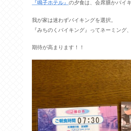
『鳴子ホテル』
の夕食は、会席膳かバイ
我が家は迷わずバイキングを選択。
『みちのくバイキング』ってネーミング
期待が高まります！！