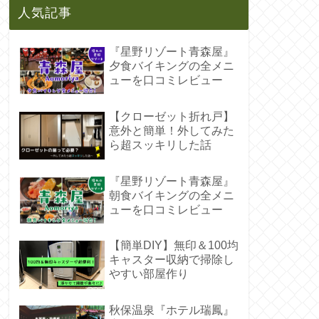
人気記事
『星野リゾート青森屋』
夕食バイキングの全メニ
ューを口コミレビュー
【クローゼット折れ戸】
意外と簡単！外してみた
ら超スッキリした話
『星野リゾート青森屋』
朝食バイキングの全メニ
ューを口コミレビュー
【簡単DIY】無印＆100均
キャスター収納で掃除し
やすい部屋作り
秋保温泉『ホテル瑞鳳』