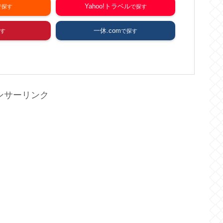
Yahoo!トラベル
一休.com
ンサーリンク