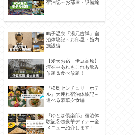
宿泊記～お部屋・設備編
鳴子温泉『湯元吉祥』宿
泊体験記～お部屋・館内
施設編
【愛犬お宿 伊豆高原】
滞在中あれもこれも飲み
放題＆食べ放題！
『松島センチュリーホテ
ル』犬連れ宿泊体験記～
選べる豪華夕食編
『ゆと森倶楽部』宿泊体
験記③超豪華ディナー全
メニュー紹介します！