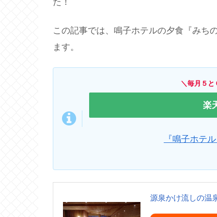
た！
この記事では、鳴子ホテルの夕食『みち
ます。
＼毎月５と
楽
『鳴子ホテル
源泉かけ流しの温