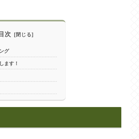
目次
ング
します！