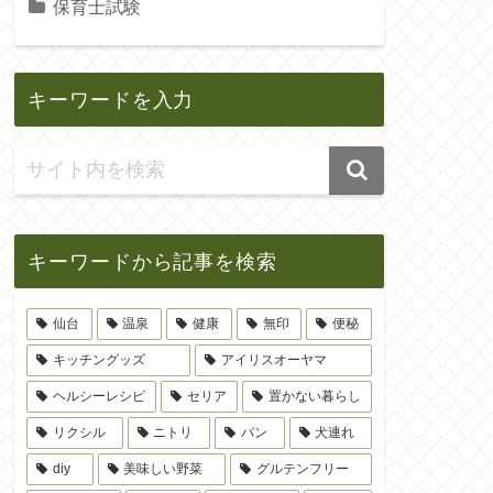
保育士試験
キーワードを入力
キーワードから記事を検索
仙台
温泉
健康
無印
便秘
キッチングッズ
アイリスオーヤマ
ヘルシーレシピ
セリア
置かない暮らし
リクシル
ニトリ
パン
犬連れ
diy
美味しい野菜
グルテンフリー