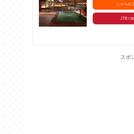
じゃらん
JTB
スポ