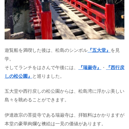
遊覧船を満喫した後は、松島のシンボル
『五大堂』
を見
学。
そしてランチをはさんで午後には、
『瑞巌寺』
・
『西行戻
しの松公園』
と巡りました。
五大堂や西行戻しの松公園からは、松島湾に浮かぶ美しい
島々を眺めることができます。
伊達政宗の菩提寺である瑞巌寺は、拝観料はかかりますが
本堂の豪華絢爛な襖絵は一見の価値があります。