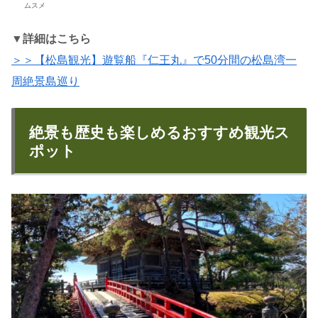
ムスメ
▼詳細はこちら
＞＞【松島観光】遊覧船『仁王丸』で50分間の松島湾一
周絶景島巡り
絶景も歴史も楽しめるおすすめ観光ス
ポット