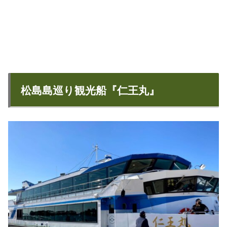
松島島巡り観光船『仁王丸』