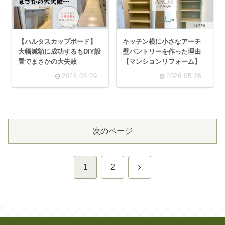
【ハルタスカップボード】
キッチン横に小さなアーチ
大幅減額に成功するもDIY設
壁パントリーを作った理由
置でまさかの大失敗
【マンションリフォーム】
2026.06.09
2026.05.26
次のページ
次
1
2
へ